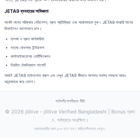
JETA9 ব্যবহারের অভিজ্ঞতা
আপনি পাবেন পরিষ্কার নেভিগেশন, দ্রুত প্রতিক্রিয়া এবং আরামদায়ক লুক। JETA9 মাঝারি মানের
ডিভাইসেও ভালোভাবে চলে।
হালকা ও দ্রুত কার্যকারিতা
সহজে বোধগম্য ইন্টারফেস
কাস্টমাইজযোগ্য নোটিফিকেশন
নিয়মিত টেকনিক্যাল সাপোর্ট
আজই JETA9 ডাউনলোড করুন এবং দেখুন JETA9 কীভাবে আপনার অবসর সময়কে আরও
আনন্দদায়ক করে তোলে।
শর্তাবলী
গোপনীয়তা নীতি
© 2026 jililive - jililive Verified Bangladeshi | Bonus দ্রুত
⚡. সর্বস্বত্ব সংরক্ষিত।
ব্যবহারকারীর বয়স ১৮+ হতে হবে। দায়িত্বশীলভাবে খেলুন।