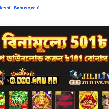
adeshi | Bonus দ্রুত ⚡