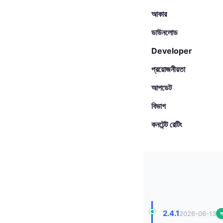
আকার
ডাউনলোড
Developer
প্রয়োজনীয়তা
আপডেট
বিভাগ
কনটেন্ট রেটিং
2.4.1
2026-06-13
স