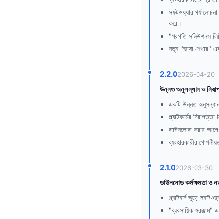
সফটওয়্যার পর্যালোচন
করে।
"প্রগতি সলিউশনস লিমিট
নতুন "ভাষা শেখার" এবং
2.2.0
2026-04-20
উন্নত অনুসন্ধান ও নিরাপত
একটি উন্নত অনুসন্ধান
প্ল্যাটফর্মের নিরাপত্তা
ডাউনলোড করার আগে সমস
ব্যবহারকারীর গোপনীয়
2.1.0
2026-03-30
ডাউনলোড কর্মক্ষমতা ও ন
প্ল্যাটফর্ম জুড়ে সফট
"ব্যবসায়িক সরঞ্জাম"