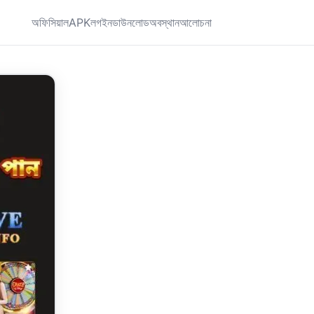
অফিসিয়াল
APK
লগইন
ডাউনলোড
অবস্থান
আলোচনা