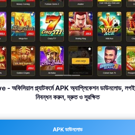
ive - অফিসিয়াল প্ল্যাটফর্মে APK অ্যাপ্লিকেশন ডাউনলোড, লগ
নিবন্ধন করুন, দ্রুত ও সুরক্ষিত
APK ডাউনলোড