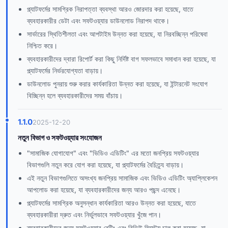
প্ল্যাটফর্মের সামগ্রিক নিরাপত্তা ব্যবস্থা আরও জোরদার করা হয়েছে, যাতে
ব্যবহারকারীর ডেটা এবং সফটওয়্যার ডাউনলোড নিরাপদ থাকে।
সার্ভারের স্থিতিশীলতা এবং আপটাইম উন্নত করা হয়েছে, যা নিরবচ্ছিন্ন পরিষেবা
নিশ্চিত করে।
ব্যবহারকারীদের দ্বারা রিপোর্ট করা কিছু নির্দিষ্ট বাগ সফলভাবে সমাধান করা হয়েছে, যা
প্ল্যাটফর্মের নির্ভরযোগ্যতা বাড়ায়।
ডাউনলোড পুনরায় শুরু করার কার্যকারিতা উন্নত করা হয়েছে, যা ইন্টারনেট সংযোগ
বিচ্ছিন্ন হলে ব্যবহারকারীদের সময় বাঁচায়।
1.1.0
2025-12-20
নতুন বিভাগ ও সফটওয়্যার সংযোজন
"সামাজিক যোগাযোগ" এবং "ভিডিও এডিটিং" এর মতো জনপ্রিয় সফটওয়্যার
বিভাগগুলি নতুন করে যোগ করা হয়েছে, যা প্ল্যাটফর্মের বৈচিত্র্য বাড়ায়।
এই নতুন বিভাগগুলিতে অসংখ্য জনপ্রিয় সামাজিক এবং ভিডিও এডিটিং অ্যাপ্লিকেশন
আপলোড করা হয়েছে, যা ব্যবহারকারীদের জন্য আরও পছন্দ এনেছে।
প্ল্যাটফর্মের সামগ্রিক অনুসন্ধান কার্যকারিতা আরও উন্নত করা হয়েছে, যাতে
ব্যবহারকারীরা দ্রুত এবং নির্ভুলভাবে সফটওয়্যার খুঁজে পান।
ব্যবহারকারীদের জন্য সফটওয়্যার রেটিং এবং রিভিউ সিস্টেম চালু করা হয়েছে, যা