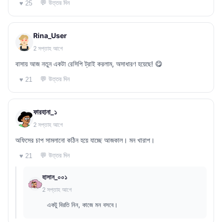
💬 উত্তর দিন
♥ 25
Rina_User
2 সপ্তাহ আগে
বাসায় আজ নতুন একটা রেসিপি ট্রাই করলাম, অসাধারণ হয়েছে! 😋
💬 উত্তর দিন
♥ 21
ফারহানা_১
2 সপ্তাহ আগে
অফিসের চাপ সামলানো কঠিন হয়ে যাচ্ছে আজকাল। মন খারাপ।
💬 উত্তর দিন
♥ 21
হাসান_০০১
2 সপ্তাহ আগে
একটু বিরতি নিন, কাজে মন বসবে।