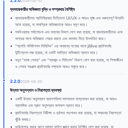
2.3.0
2026-05-10
ব্যবহারকারীর অভিজ্ঞতা বৃদ্ধি ও সম্প্রদায় বৈশিষ্ট্য
ব্যবহারকারীদের প্রতিক্রিয়ার ভিত্তিতে UI/UX এ আরও সূক্ষ্ম এবং গুরুত্বপূর্ণ উন্নতি
আনা হয়েছে, যা সামগ্রিক অভিজ্ঞতাকে আরও মসৃণ করে।
সফটওয়্যার পর্যালোচনা এবং মন্তব্য বিভাগ যোগ করা হয়েছে, যা ব্যবহারকারীদের একে
অপরের সাথে অভিজ্ঞতা শেয়ার করতে এবং মতামত দিতে উৎসাহিত করে।
"প্রগতি সলিউশনস লিমিটেড" এর অন্যান্য পণ্যের সাথে jililive প্ল্যাটফর্মের
ইন্টিগ্রেশন শুরু হয়েছে, যা একটি সমন্বিত অভিজ্ঞতা প্রদান করে।
নতুন "ভাষা শেখার" এবং "স্বাস্থ্য ও ফিটনেস" বিভাগ যোগ করা হয়েছে, যা শিক্ষাজীবন
ও শেখার সরঞ্জাম প্ল্যাটফর্মের লক্ষ্যকে আরও সমৃদ্ধ করে।
2.2.0
2026-04-20
উন্নত অনুসন্ধান ও নিরাপত্তা ব্যবস্থা
একটি উন্নত অনুসন্ধান অ্যালগরিদম সফলভাবে বাস্তবায়ন করা হয়েছে, যা আরও
প্রাসঙ্গিক এবং দ্রুত অনুসন্ধান ফলাফল প্রদান করে।
প্ল্যাটফর্মের নিরাপত্তা নিরীক্ষা ও দুর্বলতা সংশোধন করা হয়েছে, যা সম্ভাব্য নিরাপত্তা
ঝুঁকি কমায়।
ডাউনলোড করার আগে সমস্ত ফাইল স্ক্যান করার বৈশিষ্ট্য যোগ করা হয়েছে, যা