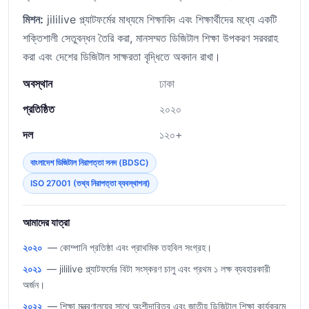
মিশন:
jililive প্ল্যাটফর্মের মাধ্যমে শিক্ষাবিদ এবং শিক্ষার্থীদের মধ্যে একটি
শক্তিশালী সেতুবন্ধন তৈরি করা, মানসম্মত ডিজিটাল শিক্ষা উপকরণ সরবরাহ
করা এবং দেশের ডিজিটাল সাক্ষরতা বৃদ্ধিতে অবদান রাখা।
অবস্থান
ঢাকা
প্রতিষ্ঠিত
২০২০
দল
১২০+
বাংলাদেশ ডিজিটাল নিরাপত্তা সনদ (BDSC)
ISO 27001 (তথ্য নিরাপত্তা ব্যবস্থাপনা)
আমাদের যাত্রা
২০২০
— কোম্পানি প্রতিষ্ঠা এবং প্রাথমিক তহবিল সংগ্রহ।
২০২১
— jililive প্ল্যাটফর্মের বিটা সংস্করণ চালু এবং প্রথম ১ লক্ষ ব্যবহারকারী
অর্জন।
২০২২
— শিক্ষা মন্ত্রণালয়ের সাথে অংশীদারিত্ব এবং জাতীয় ডিজিটাল শিক্ষা কার্যক্রমে