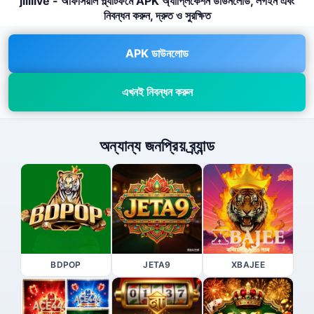
jililive - অফিসিয়াল প্ল্যাটফর্মে APK অ্যাপ্লিকেশন ডাউনলোড, লগইন এবং
নিবন্ধন করুন, দ্রুত ও সুরক্ষিত
APK ডাউনলোড
এখনই নিবন্ধন করুন
অন্যান্য জনপ্রিয় ব্র্যান্ড
BDPOP
JETA9
XBAJEE