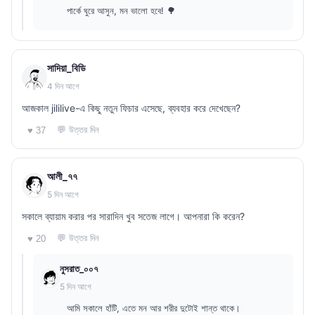
পার্কে ঘুরে আসুন, মন ভালো হবে! 🌳
সাদিয়া_বিডি
4 দিন আগে
আজকাল jililive-এ কিছু নতুন ফিচার এসেছে, ব্যবহার করে দেখেছেন?
💬 উত্তর দিন
♥ 37
আলী_৭৭
5 দিন আগে
সকালে ব্যায়াম করার পর সারাদিন খুব সতেজ লাগে। আপনারা কি করেন?
💬 উত্তর দিন
♥ 20
নুসরাত_০০৭
5 দিন আগে
আমি সকালে হাঁটি, এতে মন আর শরীর দুটোই শান্ত থাকে।