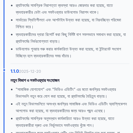
প্ল্যাটফর্মের সামগ্রিক নিরাপত্তা ব্যবস্থা আরও জোরদার করা হয়েছে, যাতে
ব্যবহারকারীর ডেটা এবং সফটওয়্যার ডাউনলোড নিরাপদ থাকে।
সার্ভারের স্থিতিশীলতা এবং আপটাইম উন্নত করা হয়েছে, যা নিরবচ্ছিন্ন পরিষেবা
নিশ্চিত করে।
ব্যবহারকারীদের দ্বারা রিপোর্ট করা কিছু নির্দিষ্ট বাগ সফলভাবে সমাধান করা হয়েছে, যা
প্ল্যাটফর্মের নির্ভরযোগ্যতা বাড়ায়।
ডাউনলোড পুনরায় শুরু করার কার্যকারিতা উন্নত করা হয়েছে, যা ইন্টারনেট সংযোগ
বিচ্ছিন্ন হলে ব্যবহারকারীদের সময় বাঁচায়।
1.1.0
2025-12-20
নতুন বিভাগ ও সফটওয়্যার সংযোজন
"সামাজিক যোগাযোগ" এবং "ভিডিও এডিটিং" এর মতো জনপ্রিয় সফটওয়্যার
বিভাগগুলি নতুন করে যোগ করা হয়েছে, যা প্ল্যাটফর্মের বৈচিত্র্য বাড়ায়।
এই নতুন বিভাগগুলিতে অসংখ্য জনপ্রিয় সামাজিক এবং ভিডিও এডিটিং অ্যাপ্লিকেশন
আপলোড করা হয়েছে, যা ব্যবহারকারীদের জন্য আরও পছন্দ এনেছে।
প্ল্যাটফর্মের সামগ্রিক অনুসন্ধান কার্যকারিতা আরও উন্নত করা হয়েছে, যাতে
ব্যবহারকারীরা দ্রুত এবং নির্ভুলভাবে সফটওয়্যার খুঁজে পান।
ব্যবহারকারীদের জন্য সফটওয়্যার রেটিং এবং রিভিউ সিস্টেম চালু করা হয়েছে, যা