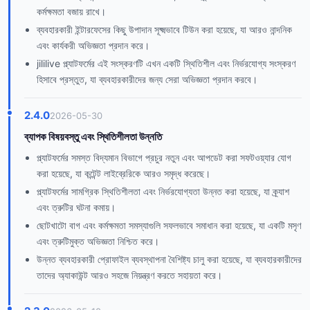
কর্মক্ষমতা বজায় রাখে।
ব্যবহারকারী ইন্টারফেসের কিছু উপাদান সূক্ষ্মভাবে টিউন করা হয়েছে, যা আরও নান্দনিক
এবং কার্যকরী অভিজ্ঞতা প্রদান করে।
jililive প্ল্যাটফর্মের এই সংস্করণটি এখন একটি স্থিতিশীল এবং নির্ভরযোগ্য সংস্করণ
হিসাবে প্রস্তুত, যা ব্যবহারকারীদের জন্য সেরা অভিজ্ঞতা প্রদান করবে।
2.4.0
2026-05-30
ব্যাপক বিষয়বস্তু এবং স্থিতিশীলতা উন্নতি
প্ল্যাটফর্মের সমস্ত বিদ্যমান বিভাগে প্রচুর নতুন এবং আপডেট করা সফটওয়্যার যোগ
করা হয়েছে, যা কন্টেন্ট লাইব্রেরিকে আরও সমৃদ্ধ করেছে।
প্ল্যাটফর্মের সামগ্রিক স্থিতিশীলতা এবং নির্ভরযোগ্যতা উন্নত করা হয়েছে, যা ক্র্যাশ
এবং ত্রুটির ঘটনা কমায়।
ছোটখাটো বাগ এবং কর্মক্ষমতা সমস্যাগুলি সফলভাবে সমাধান করা হয়েছে, যা একটি মসৃণ
এবং ত্রুটিমুক্ত অভিজ্ঞতা নিশ্চিত করে।
উন্নত ব্যবহারকারী প্রোফাইল ব্যবস্থাপনা বৈশিষ্ট্য চালু করা হয়েছে, যা ব্যবহারকারীদের
তাদের অ্যাকাউন্ট আরও সহজে নিয়ন্ত্রণ করতে সহায়তা করে।