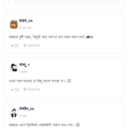
রাহাত_৯৯
2 মাস আগে
আজকে বৃষ্টি হচ্ছে, খিচুড়ি আর গরম চা হলে দারুণ জমে যেত! 🌧️☕
💬 উত্তর দিন
♥ 63
বাবলু_৭
গতকাল
এতো গরম পড়েছে যে কিছু ভালো লাগছে না। 🥵
💬 উত্তর দিন
♥ 10
নাসরিন_৯৯
গতকাল
আজকে এতো ট্রাফিক! মেজাজটাই খারাপ হয়ে গেল। 😠