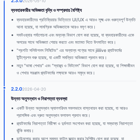
2.3.0
2026-05-10
ব্যবহারকারীর অভিজ্ঞতা বৃদ্ধি ও সম্প্রদায় বৈশিষ্ট্য
ব্যবহারকারীদের প্রতিক্রিয়ার ভিত্তিতে UI/UX এ আরও সূক্ষ্ম এবং গুরুত্বপূর্ণ উন্নতি
আনা হয়েছে, যা সামগ্রিক অভিজ্ঞতাকে আরও মসৃণ করে।
সফটওয়্যার পর্যালোচনা এবং মন্তব্য বিভাগ যোগ করা হয়েছে, যা ব্যবহারকারীদের একে
অপরের সাথে অভিজ্ঞতা শেয়ার করতে এবং মতামত দিতে উৎসাহিত করে।
"প্রগতি সলিউশনস লিমিটেড" এর অন্যান্য পণ্যের সাথে jililive প্ল্যাটফর্মের
ইন্টিগ্রেশন শুরু হয়েছে, যা একটি সমন্বিত অভিজ্ঞতা প্রদান করে।
নতুন "ভাষা শেখার" এবং "স্বাস্থ্য ও ফিটনেস" বিভাগ যোগ করা হয়েছে, যা শিক্ষাজীবন
ও শেখার সরঞ্জাম প্ল্যাটফর্মের লক্ষ্যকে আরও সমৃদ্ধ করে।
2.2.0
2026-04-20
উন্নত অনুসন্ধান ও নিরাপত্তা ব্যবস্থা
একটি উন্নত অনুসন্ধান অ্যালগরিদম সফলভাবে বাস্তবায়ন করা হয়েছে, যা আরও
প্রাসঙ্গিক এবং দ্রুত অনুসন্ধান ফলাফল প্রদান করে।
প্ল্যাটফর্মের নিরাপত্তা নিরীক্ষা ও দুর্বলতা সংশোধন করা হয়েছে, যা সম্ভাব্য নিরাপত্তা
ঝুঁকি কমায়।
ডাউনলোড করার আগে সমস্ত ফাইল স্ক্যান করার বৈশিষ্ট্য যোগ করা হয়েছে, যা