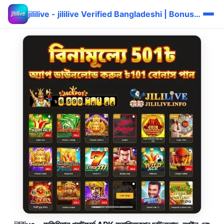
jililive - jililive Verified Bangladeshi | Bonus দ্রুত ⚡