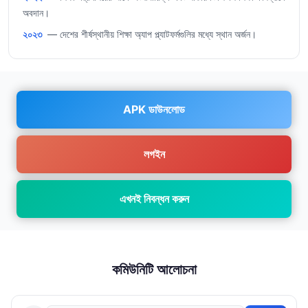
অবদান।
২০২৩
— দেশের শীর্ষস্থানীয় শিক্ষা অ্যাপ প্ল্যাটফর্মগুলির মধ্যে স্থান অর্জন।
APK ডাউনলোড
লগইন
এখনই নিবন্ধন করুন
কমিউনিটি আলোচনা