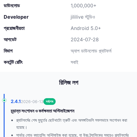
ডাউনলোড
1,000,000+
Developer
jililive স্টুডিও
প্রয়োজনীয়তা
Android 5.0+
আপডেট
2024-07-28
বিভাগ
অ্যাপ ডাউনলোড প্ল্যাটফর্ম
কনটেন্ট রেটিং
সবাই
রিলিজ লগ
2.4.1
2026-06-13
সর্বশেষ
চূড়ান্ত সংশোধন ও কর্মক্ষমতা অপ্টিমাইজেশন
প্ল্যাটফর্মের শেষ মুহূর্তের ছোটখাটো ত্রুটি এবং অসঙ্গতিগুলি সফলভাবে সংশোধন করা
হয়েছে।
সার্ভার লোড ব্যালেন্সিং অপ্টিমাইজ করা হয়েছে, যা উচ্চ ট্র্যাফিকের সময়েও প্ল্যাটফর্মের