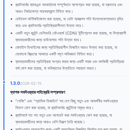
প্ল্যাটফর্মের ব্যাকএন্ড অবকাঠামো সম্পূর্ণভাবে আপগ্রেড করা হয়েছে, যা দ্রুততর এবং
আরও নির্ভরযোগ্য পারফরম্যান্স নিশ্চিত করে।
ডেটাবেস অপ্টিমাইজেশন করা হয়েছে, যা ডেটা অ্যাক্সেস গতি উল্লেখযোগ্যভাবে বৃদ্ধি
করে এবং প্ল্যাটফর্মের প্রতিক্রিয়াশীলতা উন্নত করে।
একটি নতুন কন্টেন্ট ডেলিভারি নেটওয়ার্ক (CDN) ইন্টিগ্রেশন করা হয়েছে, যা বিশ্বব্যাপী
ব্যবহারকারীদের জন্য ডাউনলোড গতি উন্নত করে।
মোবাইল ডিভাইসের জন্য প্রতিক্রিয়াশীল ডিজাইন আরও উন্নত করা হয়েছে, যা
যেকোনো স্ক্রিনের আকারে একটি মসৃণ অভিজ্ঞতা নিশ্চিত করে।
ব্যবহারকারীদের প্রতিক্রিয়া সংগ্রহ করার জন্য একটি সহজ এবং কার্যকরী প্রতিক্রিয়া
ফর্ম যোগ করা হয়েছে, যা ভবিষ্যতের উন্নতিতে সহায়তা করবে।
1.3.0
2026-02-15
ব্যাপক সফটওয়্যার লাইব্রেরি সম্প্রসারণ
"গেমিং" এবং "গ্রাফিক ডিজাইন" সহ বেশ কিছু নতুন এবং আকর্ষণীয় সফটওয়্যার
বিভাগ যোগ করা হয়েছে, যা প্ল্যাটফর্মের কন্টেন্টকে সমৃদ্ধ করে।
প্ল্যাটফর্মে শত শত নতুন এবং আপডেট করা সফটওয়্যার যোগ করা হয়েছে, যা
ব্যবহারকারীদের জন্য আরও বেশি বিকল্প তৈরি করেছে।
সফটওয়্যার আপডেটের জন্য একটি স্বয়ংক্রিয় বিজ্ঞপ্তি সিস্টেম চালু করা হয়েছে, যা