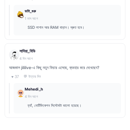
ডাটা_গুরু
1 মাস আগে
SSD লাগান আর RAM বাড়ান। দ্রুত হবে।
সাদিয়া_বিডি
4 দিন আগে
আজকাল jililive-এ কিছু নতুন ফিচার এসেছে, ব্যবহার করে দেখেছেন?
💬 উত্তর দিন
♥ 37
Mehedi_h
4 দিন আগে
হ্যাঁ, নোটিফিকেশন সিস্টেমটা ভালো হয়েছে।