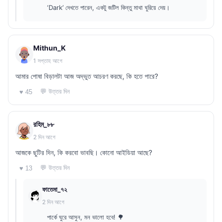
‘Dark’ দেখতে পারেন, একটু জটিল কিন্তু মাথা ঘুরিয়ে দেয়।
Mithun_K
1 সপ্তাহ আগে
আমার পোষা বিড়ালটা আজ অদ্ভুত আচরণ করছে, কি হতে পারে?
💬 উত্তর দিন
♥ 45
রহিম_৮৮
2 দিন আগে
আজকে ছুটির দিন, কি করবো ভাবছি। কোনো আইডিয়া আছে?
💬 উত্তর দিন
♥ 13
ফাতেমা_৭২
2 দিন আগে
পার্কে ঘুরে আসুন, মন ভালো হবে! 🌳