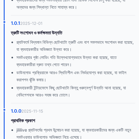
অন্যদের জন্য সিদ্ধান্ত নিতে সাহায্য করে।
1.0.1
2025-12-01
ত্রুটি সংশোধন ও কর্মক্ষমতা উন্নতি
প্ল্যাটফর্মে বিদ্যমান বিভিন্ন ছোটখাটো ত্রুটি এবং বাগ সফলভাবে সংশোধন করা হয়েছে,
যা ব্যবহারকারীর অভিজ্ঞতা উন্নত করে।
সফটওয়্যার পৃষ্ঠা লোডিং গতি উল্লেখযোগ্যভাবে উন্নত করা হয়েছে, যাতে
ব্যবহারকারীরা দ্রুত তথ্য পেতে পারেন।
ডাউনলোড প্রক্রিয়াকে আরও স্থিতিশীল এবং নির্ভরযোগ্য করা হয়েছে, যা ফাইল
করাপশন ঝুঁকি কমায়।
ব্যবহারকারী ইন্টারফেসে কিছু ছোটখাটো কিন্তু গুরুত্বপূর্ণ উন্নতি আনা হয়েছে, যা
নেভিগেশনকে আরও সহজ করে তোলে।
1.0.0
2025-11-15
প্রাথমিক প্রকাশ
jililive প্ল্যাটফর্মের প্রথম উন্মোচন করা হয়েছে, যা ব্যবহারকারীদের জন্য একটি নতুন
সফটওয়্যার ডাউনলোড অভিজ্ঞতা নিয়ে এসেছে।