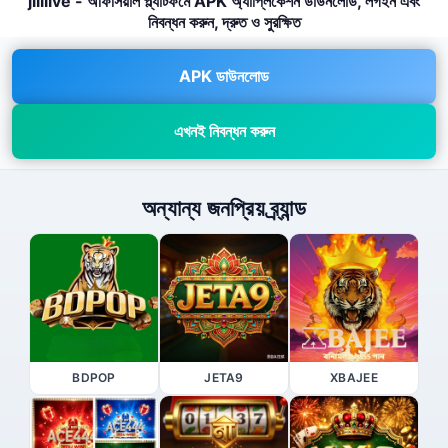
jililive - অফিসিয়াল প্ল্যাটফর্মে APK অ্যাপ্লিকেশন ডাউনলোড, লগইন এবং
নিবন্ধন করুন, দ্রুত ও সুরক্ষিত
APK ডাউনলোড
এখনই নিবন্ধন করুন
অন্যান্য জনপ্রিয় ব্র্যান্ড
BDPOP
JETA9
XBAJEE